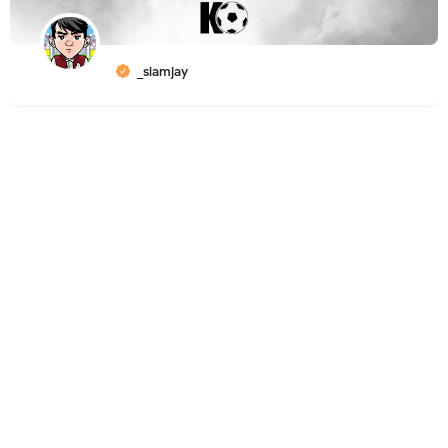
_slamjay