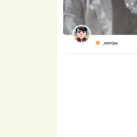
_slamjay