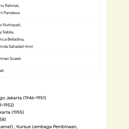
no Rahmat,
eni Pandawa
yi Nurhayati,
ly Sabila,
anca Belladina,
linda Sahadati Amri
irman Suaeb
yah
o Jakarta (1946-1951)
1-1952)
arta (1955)
58)
 tamat) ; Kursus Lembaga Pembinaan,