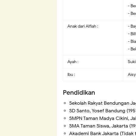
- Be
- B
Anak dari Alfiah :
- Ba
- Bil
- Bi
- Be
Ayah :
Suk
Ibu :
Ais
Pendidikan
Sekolah Rakyat Bendungan Jag
SD Santo, Yosef Bandung (195
SMPN Taman Madya Cikini, Jak
SMA Taman Siswa, Jakarta (19
Akademi Bank Jakarta (Tidak