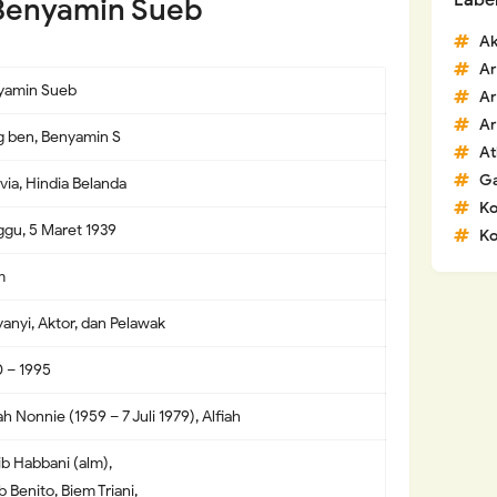
Labe
 Benyamin Sueb
Ak
Ar
yamin Sueb
Ar
Ar
g ben, Benyamin S
At
G
via, Hindia Belanda
K
gu, 5 Maret 1939
Ko
m
anyi, Aktor, dan Pelawak
 – 1995
ah Nonnie (1959 – 7 Juli 1979), Alfiah
ib Habbani (alm),
b Benito, Biem Triani,