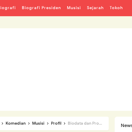
iografi
Biografi Presiden
Musisi
Sejarah
Tokoh
Komedian
Musisi
Profil
Biodata dan Profil Benyamin Sueb
News