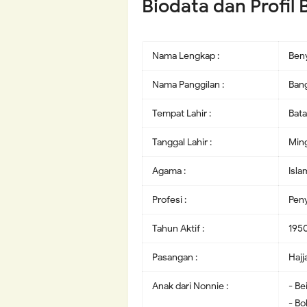
Biodata dan Profil
Nama Lengkap :
Ben
Nama Panggilan :
Ban
Tempat Lahir :
Bata
Tanggal Lahir :
Ming
Agama :
Isla
Profesi :
Peny
Tahun Aktif :
1950
Pasangan :
Hajj
Anak dari Nonnie :
- Be
- Bo