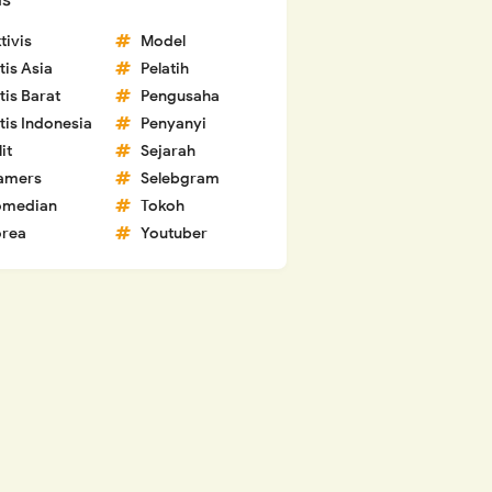
ls
tivis
Model
tis Asia
Pelatih
tis Barat
Pengusaha
tis Indonesia
Penyanyi
lit
Sejarah
amers
Selebgram
omedian
Tokoh
rea
Youtuber