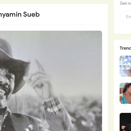
Get no
enyamin Sueb
Tren