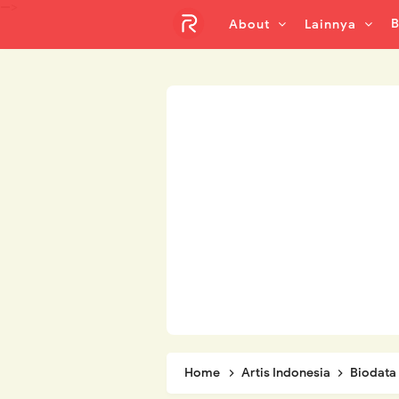
-->
B
About
Lainnya
Home
Artis Indonesia
Biodata