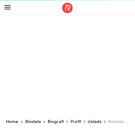
-->
Home
Biodata
Biografi
Profil
Ustadz
Biodata Gus Miftah, Biografi, Profil Lengkap, Agama dan Umur