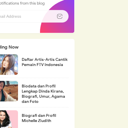
tifications from this blog
ding Now
Daftar Artis-Artis Cantik
Pemain FTV Indonesia
Biodata dan Profil
Lengkap Dinda Kirana,
Biografi, Umur, Agama
dan Foto
Biografi dan Profil
Michelle Ziudith