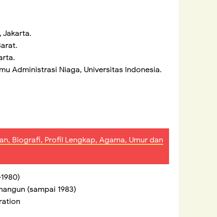
 Jakarta.
arat.
arta.
Ilmu Administrasi Niaga, Universitas Indonesia.
lan, Biografi, Profil Lengkap, Agama, Umur dan
-1980)
amangun (sampai 1983)
ration