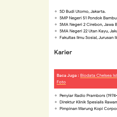
SD Budi Utomo, Jakarta.
SMP Negeri 51 Pondok Bambu,
SMA Negeri 2 Cirebon, Jawa B
SMA Negeri 22 Utan Kayu, Jak
Fakultas Ilmu Sosial, Jurusan 
Karier
Baca Juga :
Biodata Chelsea Is
Foto
Penyiar Radio Prambors (1974
Direktur Klinik Spesialis Raw
Pimpinan Warung Kopi Corpo