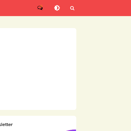
letter