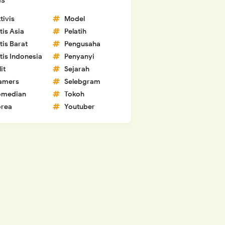
ls
tivis
Model
tis Asia
Pelatih
tis Barat
Pengusaha
tis Indonesia
Penyanyi
lit
Sejarah
amers
Selebgram
omedian
Tokoh
rea
Youtuber