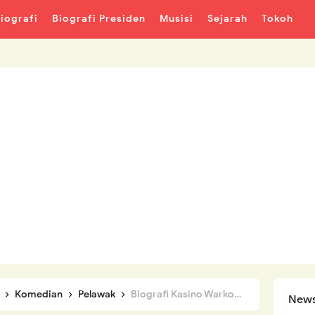
iografi
Biografi Presiden
Musisi
Sejarah
Tokoh
i
Komedian
Pelawak
Biografi Kasino Warkop DKI
News