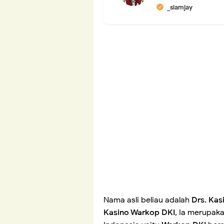
_slamjay
Nama asli beliau adalah
Drs. Ka
Kasino Warkop DKI
, Ia merupaka