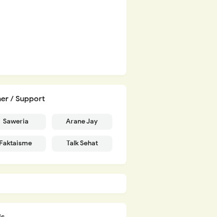
er / Support
Saweria
Arane Jay
Faktaisme
Talk Sehat