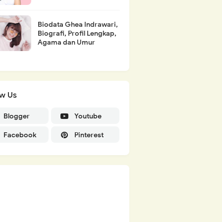
Biodata Ghea Indrawari,
Biografi, Profil Lengkap,
Agama dan Umur
ow Us
Blogger
Youtube
Facebook
Pinterest