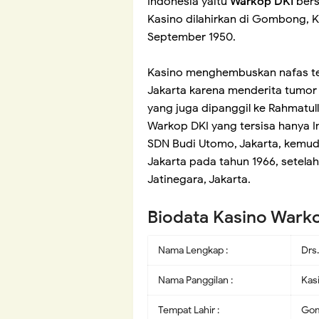
Indonesia yaitu
Warkop DKI
bers
Kasino dilahirkan di Gombong, 
September 1950.
Kasino menghembuskan nafas ter
Jakarta karena menderita tumor
yang juga dipanggil ke Rahmatull
Warkop DKI yang tersisa hanya 
SDN Budi Utomo, Jakarta, kemud
Jakarta pada tahun 1966, setela
Jatinegara, Jakarta.
Biodata Kasino Wark
Nama Lengkap :
Drs
Nama Panggilan :
Kas
Tempat Lahir :
Gom