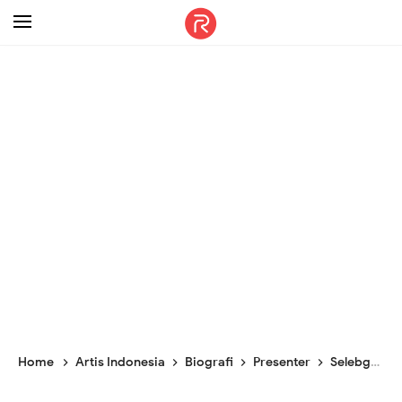
-->
Home
Artis Indonesia
Biografi
Presenter
Selebgram