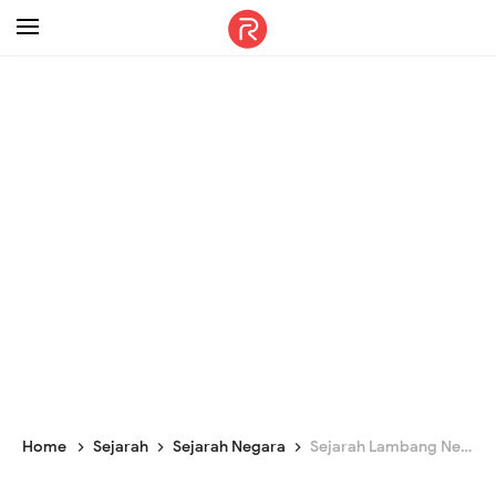
-->
Home
Sejarah
Sejarah Negara
Sejarah Lambang Negara Kesatuan Republik Indonesia Garuda Pancasila