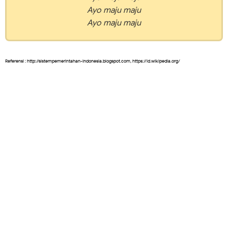
Ayo maju maju
Ayo maju maju
Referensi : http://sistempemerintahan-indonesia.blogspot.com, https://id.wikipedia.org/