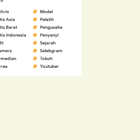
ls
tivis
Model
tis Asia
Pelatih
tis Barat
Pengusaha
tis Indonesia
Penyanyi
lit
Sejarah
amers
Selebgram
omedian
Tokoh
rea
Youtuber