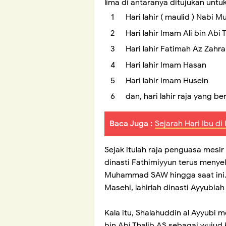
lima di antaranya ditujukan untuk 
Hari lahir ( maulid ) Nab
Hari lahir Imam Ali bin Abi 
Hari lahir Fatimah Az Zahra
Hari lahir Imam Hasan
Hari lahir Imam Husein
dan, hari lahir raja yang be
Baca Juga :
Sejarah Hari Ibu di
Sejak itulah raja penguasa mesi
dinasti Fathimiyyun terus menye
Muhammad SAW hingga saat ini. S
Masehi, lahirlah dinasti Ayyubia
Kala itu, Shalahuddin al Ayyubi 
bin Abi Thalib AS sebagai wujud