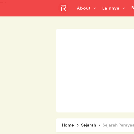
-->
B
About
Lainnya
Home
Sejarah
Sejarah Peray