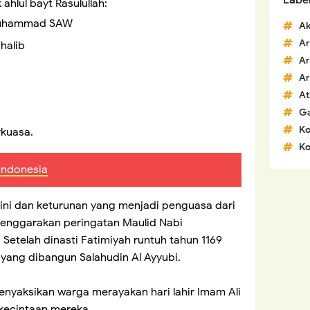
Labe
ahlul bayt Rasulullah:
i Muhammad SAW
Ak
Ar
Thalib
Ar
Ar
At
G
K
rkuasa.
Ko
 Indonesia
r ini dan keturunan yang menjadi penguasa dari
lenggarakan peringatan Maulid Nabi
etelah dinasti Fatimiyah runtuh tahun 1169
h yang dibangun Salahudin Al Ayyubi.
menyaksikan warga merayakan hari lahir Imam Ali
 kecintaan mereka.