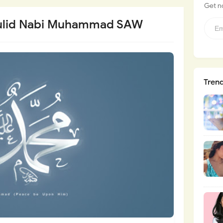
Get no
aulid Nabi Muhammad SAW
Tren