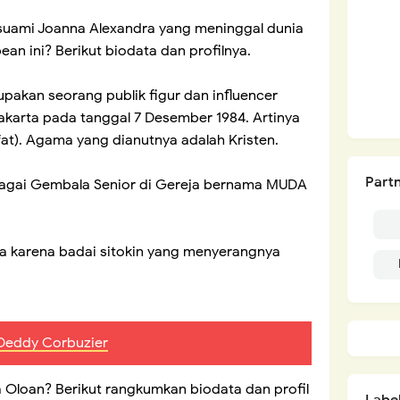
suami Joanna Alexandra yang meninggal dunia
n ini? Berikut biodata dan profilnya.
pakan seorang publik figur dan influencer
Jakarta pada tanggal 7 Desember 1984. Artinya
afat). Agama yang dianutnya adalah Kristen.
Partn
bagai Gembala Senior di Gereja bernama MUDA
ia karena badai sitokin yang menyerangnya
 Deddy Corbuzier
 Oloan? Berikut rangkumkan biodata dan profil