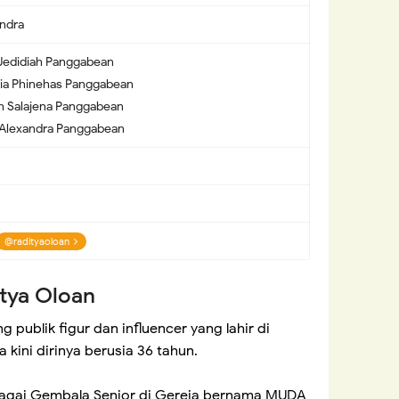
ndra
s Jedidiah Panggabean
ria Phinehas Panggabean
ah Salajena Panggabean
 Alexandra Panggabean
@radityaoloan
itya Oloan
publik figur dan influencer yang lahir di
 kini dirinya berusia 36 tahun.
bagai Gembala Senior di Gereja bernama MUDA