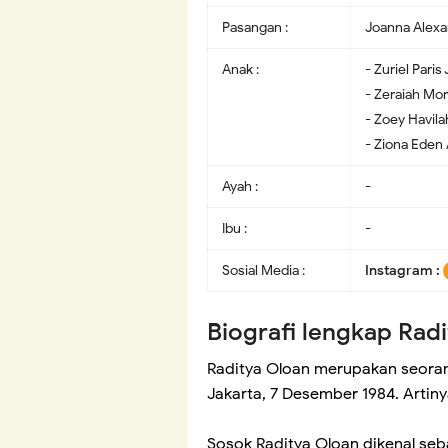
Pasangan :
Joanna Alexa
Anak :
- Zuriel Pari
- Zeraiah Mo
- Zoey Havil
- Ziona Eden
Ayah :
-
Ibu :
-
Sosial Media :
Instagram :
Biografi lengkap Rad
Raditya Oloan merupakan seorang 
Jakarta, 7 Desember 1984. Artinya
Sosok Raditya Oloan dikenal se