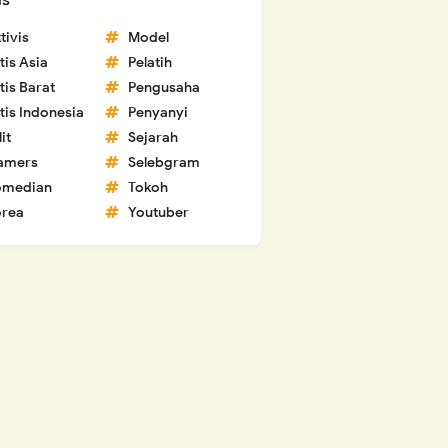
ls
tivis
Model
tis Asia
Pelatih
tis Barat
Pengusaha
tis Indonesia
Penyanyi
lit
Sejarah
amers
Selebgram
omedian
Tokoh
rea
Youtuber