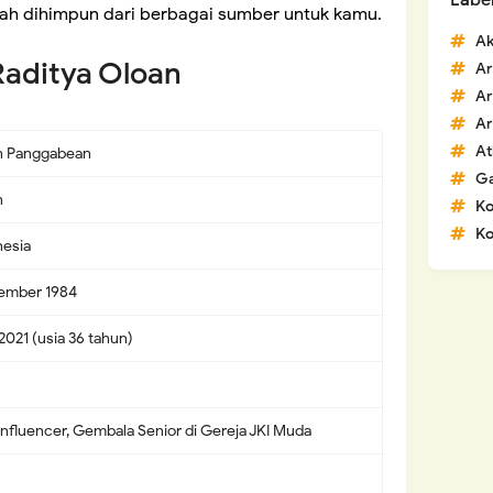
Labe
dah dihimpun dari berbagai sumber untuk kamu.
Ak
 Raditya Oloan
Ar
Ar
Ar
At
n Panggabean
G
n
K
Ko
nesia
sember 1984
2021 (usia 36 tahun)
Influencer, Gembala Senior di Gereja JKI Muda