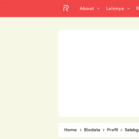
-->
B
About
Lainnya
Home
Biodata
Profil
Seleb