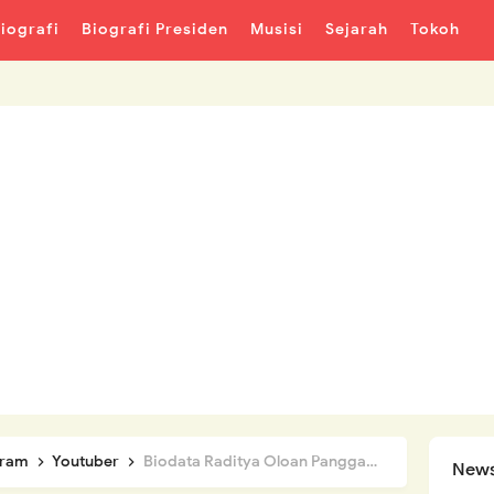
iografi
Biografi Presiden
Musisi
Sejarah
Tokoh
gram
Youtuber
Biodata Raditya Oloan Panggabean, Suami Joanna Alexandra yang Meninggal Dunia
News