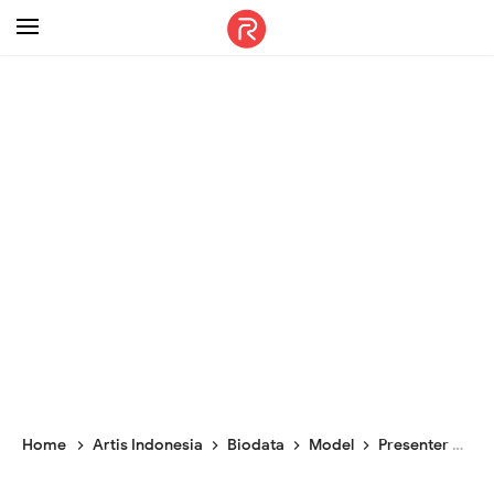
-->
Home
Artis Indonesia
Biodata
Model
Presenter
Pro