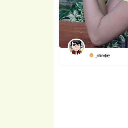
_slamjay