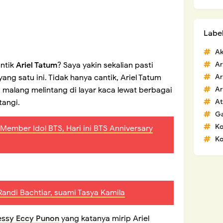
Labe
Ak
antik
Ariel Tatum
? Saya yakin sekalian pasti
Ar
ng satu ini. Tidak hanya cantik, Ariel Tatum
Ar
 malang melintang di layar kaca lewat berbagai
Ar
tangi.
At
G
K
Member Idol BTS, Hari ini BTS Anniversary
Ko
Randi Bachtiar, suami Tasya Kamila
ssy Eccy Punon
yang katanya mirip Ariel