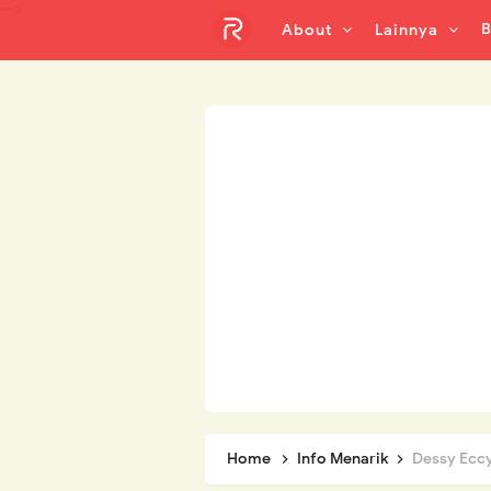
-->
B
About
Lainnya
Home
Info Menarik
Dessy Eccy