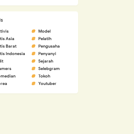
ls
tivis
Model
tis Asia
Pelatih
tis Barat
Pengusaha
tis Indonesia
Penyanyi
lit
Sejarah
amers
Selebgram
omedian
Tokoh
rea
Youtuber