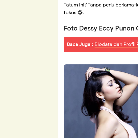
Tatum ini? Tanpa perlu berlama-l
fokus 😋.
Foto Dessy Eccy Punon G
Baca Juga :
Biodata dan Profil 