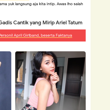
ama yuk langsung aja kita intip. Awas lho salah
adis Cantik yang Mirip Ariel Tatum
Personil April Girlband, beserta Faktanya