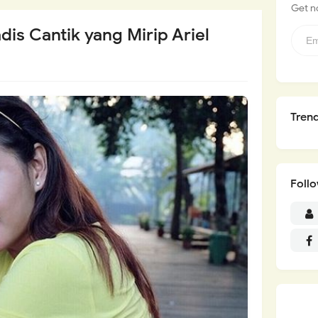
Get no
is Cantik yang Mirip Ariel
Tren
Foll