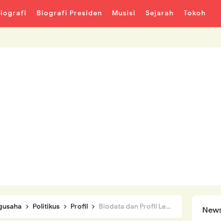
iografi
Biografi Presiden
Musisi
Sejarah
Tokoh
gusaha
Politikus
Profil
Biodata dan Profil Lengkap Sandiaga Uno
News