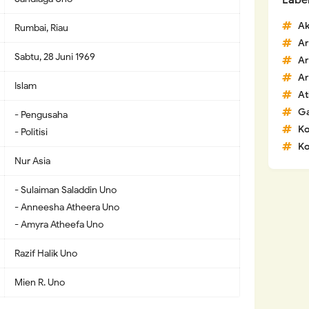
Labe
Ak
Rumbai, Riau
Ar
Sabtu, 28 Juni 1969
Ar
Ar
Islam
At
G
- Pengusaha
K
- Politisi
Ko
Nur Asia
- Sulaiman Saladdin Uno
- Anneesha Atheera Uno
- Amyra Atheefa Uno
Razif Halik Uno
Mien R. Uno