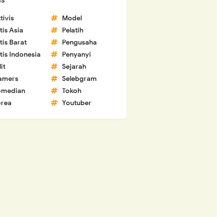
ls
tivis
Model
tis Asia
Pelatih
tis Barat
Pengusaha
tis Indonesia
Penyanyi
lit
Sejarah
amers
Selebgram
omedian
Tokoh
rea
Youtuber