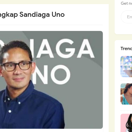
Get no
engkap Sandiaga Uno
Tren