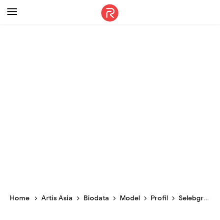
-->
Home
Artis Asia
Biodata
Model
Profil
Selebgram