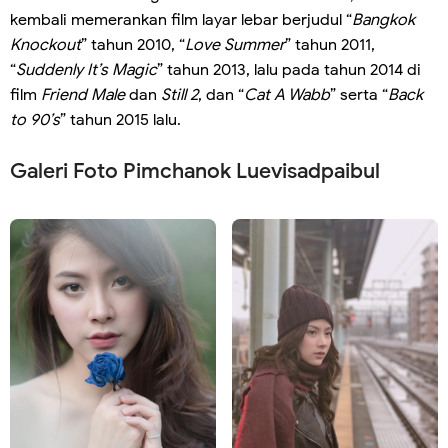
kembali memerankan film layar lebar berjudul “
Bangkok
Knockout
” tahun 2010, “
Love Summer
” tahun 2011,
“
Suddenly It’s Magic
” tahun 2013, lalu pada tahun 2014 di
film
Friend Male
dan
Still 2
, dan “
Cat A Wabb
” serta “
Back
to 90’s
” tahun 2015 lalu.
Galeri Foto Pimchanok Luevisadpaibul