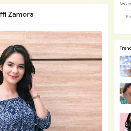
Get no
effi Zamora
Tren