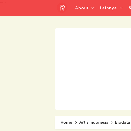
-->
B
About
Lainnya
Home
Artis Indonesia
Biodata