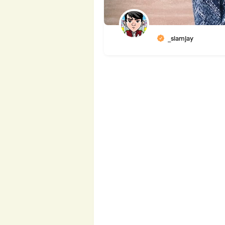
_slamjay