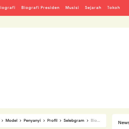
iografi
Biografi Presiden
Musisi
Sejarah
Tokoh
Model
Penyanyi
Profil
Selebgram
Biodata dan Profil Steffi Zamora
News