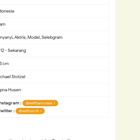
donesia
lam
nyanyi, Aktris, Model, Selebgram
12 - Sekarang
3 cm
chael Stotzel
pna Husen
Instagram :
@steffizamoraaa
witter :
@steffizmr15