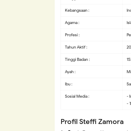
Kebangsaan :
In
Agama :
Is
Profesi :
Pe
Tahun Aktif :
20
Tinggi Badan :
15
Ayah :
Mi
Ibu :
Sa
Sosial Media :
-
-
T
Profil Steffi Zamora