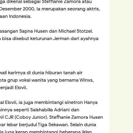
ga dikenal sebagai Stefhanie Zamora atau
15 Desember 2000. Ia merupakan seorang aktris,
aan Indonesia.
 pasangan Sapna Husen dan Michael Stotzel.
uga bisa disebut keturunan Jerman dari ayahnya
i karirnya di dunia hiburan tanah air
ta grup vokal wanita yang bernama Winxs,
njadi Elovii.
l Elovii, ia juga membintangi sinetron Hanya
innya seperti Salshabilla Adriani dan
il CJR (Coboy Junior). Stefhanie Zamora Husen
ar lebar berjudul Tiga Sekawan. Selain dunia
i ia juga kerap membintangi beberapa iklan.