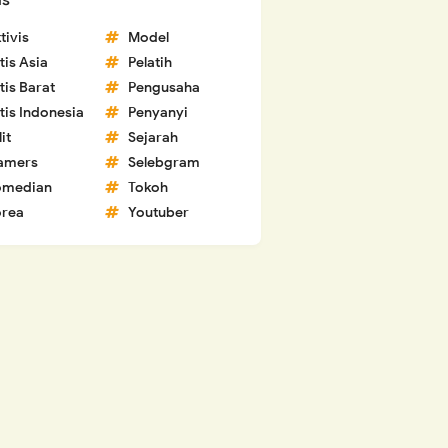
ls
tivis
Model
tis Asia
Pelatih
tis Barat
Pengusaha
tis Indonesia
Penyanyi
lit
Sejarah
amers
Selebgram
omedian
Tokoh
rea
Youtuber