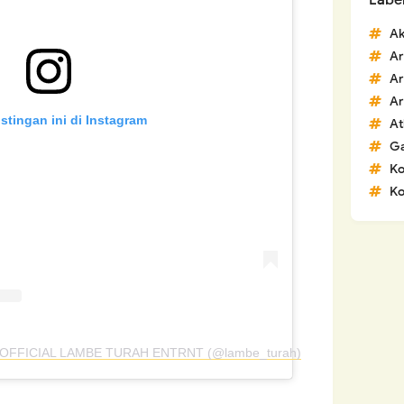
Labe
Ak
Ar
Ar
Ar
stingan ini di Instagram
At
G
K
Ko
eh OFFICIAL LAMBE TURAH ENTRNT (@lambe_turah)