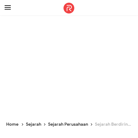
-->
Home
Sejarah
Sejarah Perusahaan
Sejarah Berdirinya Giant, Raksasa Retail yang akan Menutup Semua Gerainya Juli 2021