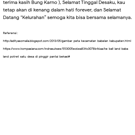
terima kasih Bung Karno ), Selamat Tinggal Desaku, kau
tetap akan di kenang dalam hati forever, dan Selamat
Datang “Kelurahan” semoga kita bisa bersama selamanya.
Referensi :
http://adityasomalia.blogspot.com/2013/05/gambar-peta-kecamatan-babelan-kabupaten.html
https://www.kompasiana.com/indrasukses/553005ec6ea834c3078b46aa/ke-ball-land-baba-
land-potret-satu-desa-di-pinggir-pantai-bekasi#