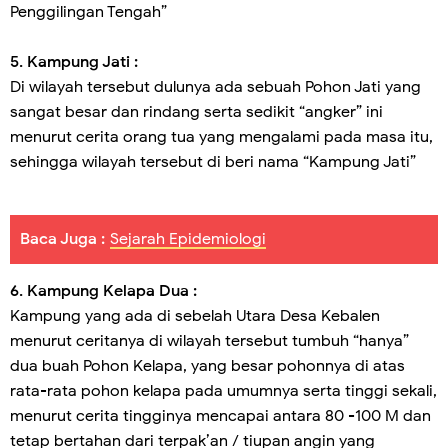
Penggilingan Tengah”
5. Kampung Jati :
Di wilayah tersebut dulunya ada sebuah Pohon Jati yang
sangat besar dan rindang serta sedikit “angker” ini
menurut cerita orang tua yang mengalami pada masa itu,
sehingga wilayah tersebut di beri nama “Kampung Jati”
Baca Juga :
Sejarah Epidemiologi
6. Kampung Kelapa Dua :
Kampung yang ada di sebelah Utara Desa Kebalen
menurut ceritanya di wilayah tersebut tumbuh “hanya”
dua buah Pohon Kelapa, yang besar pohonnya di atas
rata-rata pohon kelapa pada umumnya serta tinggi sekali,
menurut cerita tingginya mencapai antara 80 -100 M dan
tetap bertahan dari terpak’an / tiupan angin yang